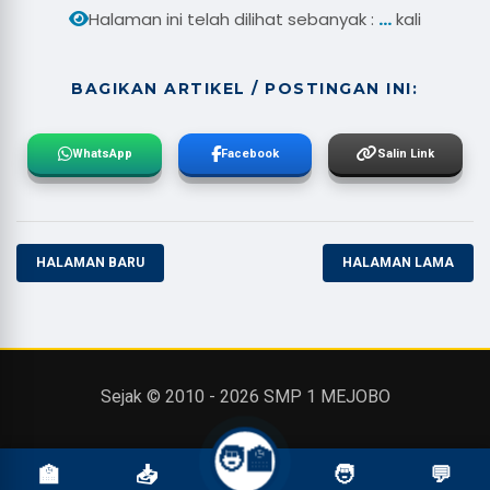
...
Halaman ini telah dilihat sebanyak :
kali
BAGIKAN ARTIKEL / POSTINGAN INI:
WhatsApp
Facebook
Salin Link
HALAMAN BARU
HALAMAN LAMA
Sejak © 2010 -
2026
SMP 1 MEJOBO
🧑‍🏫
🏫
📥
🧑
💬