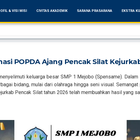
OFIL & VISI MISI
CIVITAS AKADEMIK
SARANA PRASARANA
EKSTRA KU
asi POPDA Ajang Pencak Silat Kejurka
nyelimuti keluarga besar SMP 1 Mejobo (Spensame). Dalam sepe
rbagai bidang, mulai dari olahraga hingga seni visual. Semangat
jurkab Pencak Silat tahun 2026 telah membuahkan hasil yang 