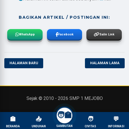
BAGIKAN ARTIKEL / POSTINGAN INI:
WhatsApp
Facebook
Salin Link
HALAMAN BARU
HALAMAN LAMA
Sejak © 2010 -
2026
SMP 1 MEJOBO
🧑‍🏫
🏫
📥
🧑
💬
SAMBUTAN
BERANDA
UNDUHAN
CIVITAS
INFORMASI