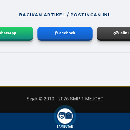
BAGIKAN ARTIKEL / POSTINGAN INI:
WhatsApp
Facebook
Salin 
Sejak © 2010 -
2026
SMP 1 MEJOBO
🧑‍🏫
SAMBUTAN