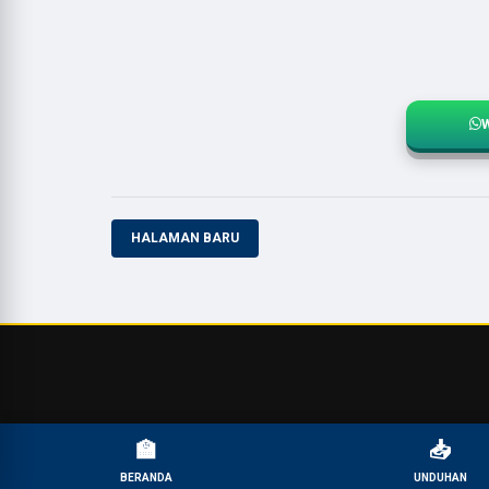
HALAMAN BARU
🏫
📥
BERANDA
UNDUHAN