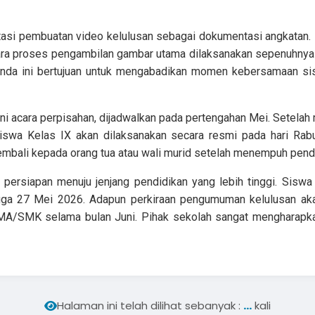
itasi pembuatan video kelulusan sebagai dokumentasi angkatan.
tara proses pengambilan gambar utama dilaksanakan sepenuhnya
genda ini bertujuan untuk mengabadikan momen kebersamaan si
i acara perpisahan, dijadwalkan pada pertengahan Mei. Setelah m
iswa Kelas IX akan dilaksanakan secara resmi pada hari Rab
embali kepada orang tua atau wali murid setelah menempuh pendi
ah persiapan menuju jenjang pendidikan yang lebih tinggi. Sisw
gga 27 Mei 2026. Adapun perkiraan pengumuman kelulusan akan
A/SMK selama bulan Juni. Pihak sekolah sangat mengharapkan
...
Halaman ini telah dilihat sebanyak :
kali