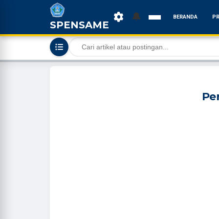
🔔
BERANDA
PR
SPENSAME
Pe