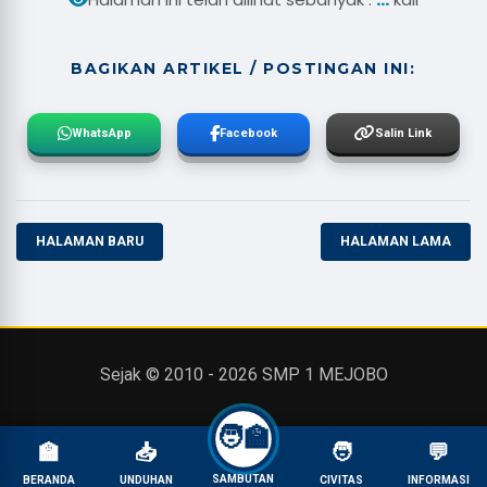
BAGIKAN ARTIKEL / POSTINGAN INI:
WhatsApp
Facebook
Salin Link
HALAMAN BARU
HALAMAN LAMA
Sejak © 2010 -
2026
SMP 1 MEJOBO
🧑‍🏫
🏫
📥
🧑
💬
SAMBUTAN
BERANDA
UNDUHAN
CIVITAS
INFORMASI