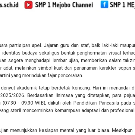
 para partisipan apel. Jajaran guru dan staf, baik laki-laki m
identitas budaya sekaligus bentuk penghormatan visual terhad
akan segera menghadapi lembar ujian, memberikan salam takz
ar adat, melainkan simbol kuat dari penanaman karakter sopan 
Kartini yang merindukan fajar pencerahan.
, denyut akademik tetap berdetak kencang. Hari ini menandai d
 2025/2026. Berdasarkan linimasa yang ditetapkan, para pej
i (07.30 - 09.30 WIB), diikuti oleh Pendidikan Pancasila pada s
ik yang steril mencerminkan kemampuan adaptasi dan profesion
 ujian menunjukkan kesiapan mental yang luar biasa. Meskip