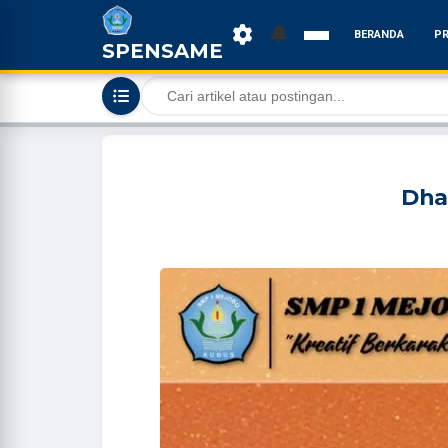
🔔
BERANDA
PR
SPENSAME
Dha